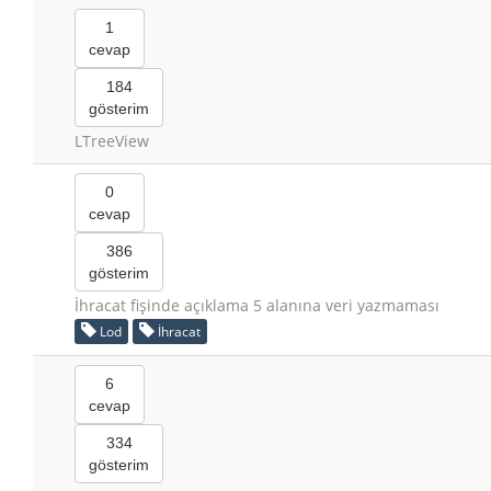
1
cevap
184
gösterim
LTreeView
0
cevap
386
gösterim
İhracat fişinde açıklama 5 alanına veri yazmaması
Lod
İhracat
6
cevap
334
gösterim