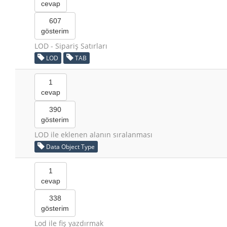
cevap
607
gösterim
LOD - Sipariş Satırları
LOD
TAB
1
cevap
390
gösterim
LOD ile eklenen alanın sıralanması
Data Object Type
1
cevap
338
gösterim
Lod ile fiş yazdırmak