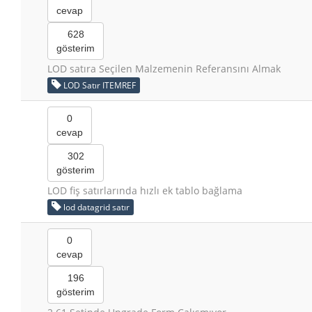
cevap
628
gösterim
LOD satıra Seçilen Malzemenin Referansını Almak
LOD Satır ITEMREF
0
cevap
302
gösterim
LOD fiş satırlarında hızlı ek tablo bağlama
lod datagrid satır
0
cevap
196
gösterim