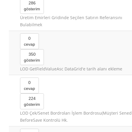
286
gösterim
Üretim Emirleri Gridinde Seçilen Satırın Referansını
Bulabilmek
0
cevap
350
gösterim
LOD GetFieldValueAsc DataGrid'e tarih alanı ekleme
0
cevap
224
gösterim
LOD Çek/Senet Bordroları İşlem Bordrosu(Müşteri Senedi
BeforeSave Kontrolü Hk.