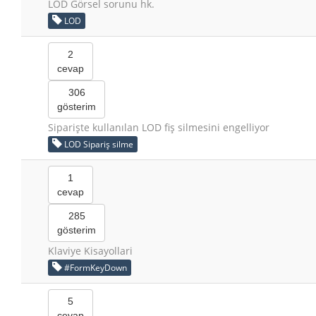
LOD Görsel sorunu hk.
LOD
2
cevap
306
gösterim
Siparişte kullanılan LOD fiş silmesini engelliyor
LOD Sipariş silme
1
cevap
285
gösterim
Klaviye Kisayollari
#FormKeyDown
5
cevap