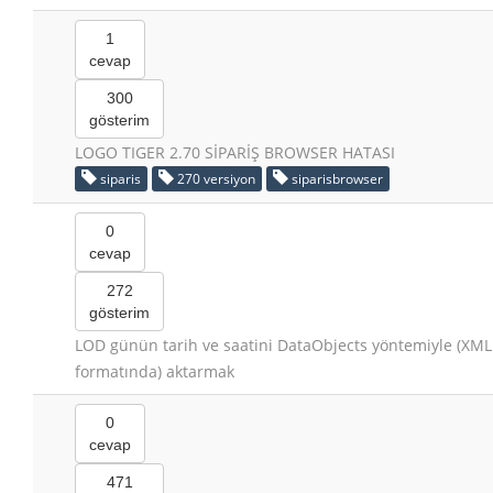
1
cevap
300
gösterim
LOGO TIGER 2.70 SİPARİŞ BROWSER HATASI
siparis
270 versiyon
siparisbrowser
0
cevap
272
gösterim
LOD günün tarih ve saatini DataObjects yöntemiyle (XML
formatında) aktarmak
0
cevap
471