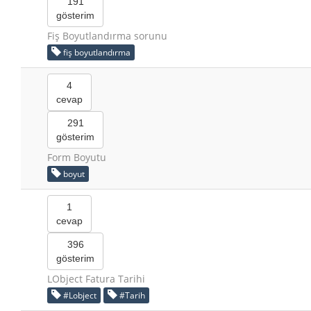
191
gösterim
Fiş Boyutlandırma sorunu
fiş boyutlandırma
4
cevap
291
gösterim
Form Boyutu
boyut
1
cevap
396
gösterim
LObject Fatura Tarihi
#Lobject
#Tarih