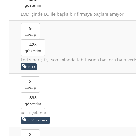
gösterim
LOD içinde LO ile başka bir firmaya bağlanılamıyor
9
cevap
428
gösterim
Lod sipariş fişi son kolonda tab tuşuna basınca hata veri
LOD
2
cevap
398
gösterim
acil uyalama
2.61 veriyon
2