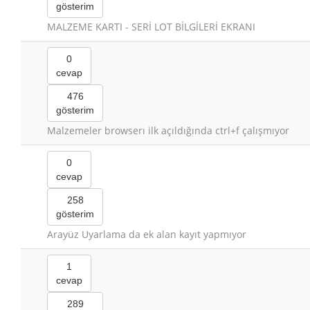
gösterim
MALZEME KARTI - SERİ LOT BİLGİLERİ EKRANI
0
cevap
476
gösterim
Malzemeler browserı ilk açıldığında ctrl+f çalışmıyor
0
cevap
258
gösterim
Arayüz Uyarlama da ek alan kayıt yapmıyor
1
cevap
289