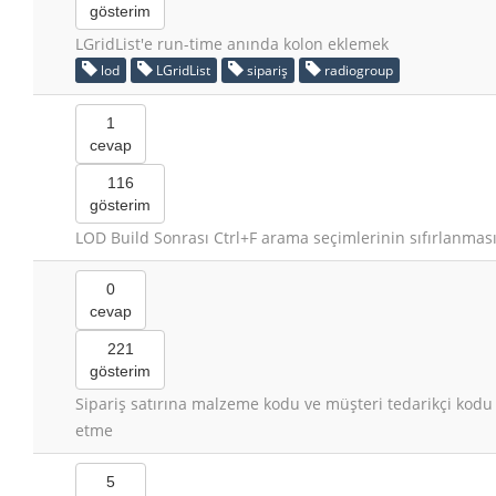
gösterim
LGridList'e run-time anında kolon eklemek
lod
LGridList
sipariş
radiogroup
1
cevap
116
gösterim
LOD Build Sonrası Ctrl+F arama seçimlerinin sıfırlanmas
0
cevap
221
gösterim
Sipariş satırına malzeme kodu ve müşteri tedarikçi kodu
etme
5