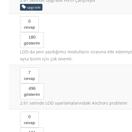
2.61 Setinde Upgrade Form Çalışmıyor
upgrade
0
cevap
180
gösterim
LOD-da yeni yazdığımız modulların sırasına etki edemiy
oysa bizim için çok önemli.
7
cevap
496
gösterim
2.61 setinde LOD uyarlamalarındaki Anchors problemi
0
cevap