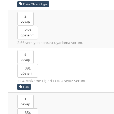
Data Object Type
2
cevap
268
gösterim
2.66 versiyon sonrası uyarlama sorunu
5
cevap
391
gösterim
2.64 Malzeme Fişleri LOD Arayüz Sorunu
LOD
1
cevap
354