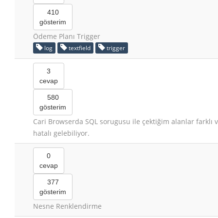
410
gösterim
Ödeme Planı Trigger
log
textfield
trigger
3
cevap
580
gösterim
Cari Browserda SQL sorugusu ile çektiğim alanlar farklı 
hatalı gelebiliyor.
0
cevap
377
gösterim
Nesne Renklendirme