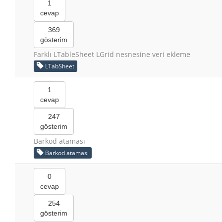
1
cevap
369
gösterim
Farklı LTableSheet LGrid nesnesine veri ekleme
LTabSheet
1
cevap
247
gösterim
Barkod ataması
Barkod ataması
0
cevap
254
gösterim