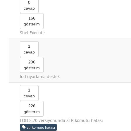
0
cevap
166
gösterim
ShellExecute
1
cevap
296
gösterim
lod uyarlama destek
1
cevap
226
gösterim
LOD 2.70 versiyonunda STR komutu hatası
str komutu hatası