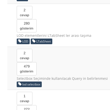
2
cevap
280
gösterim
LOD elementlerini LTabSheet ler arası taşıma
LOD
LTabSheet
2
cevap
479
gösterim
Selectbox Seçiminde kullanılacak Query in belirlenmesi
lod selectbox
1
cevap
272