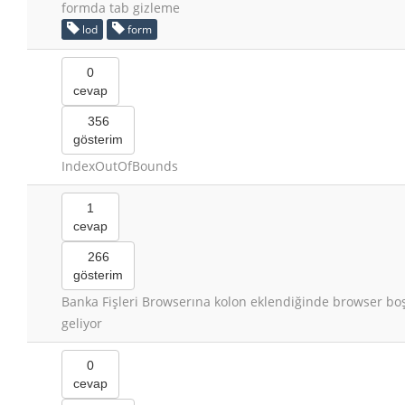
formda tab gizleme
lod
form
0
cevap
356
gösterim
IndexOutOfBounds
1
cevap
266
gösterim
Banka Fişleri Browserına kolon eklendiğinde browser bo
geliyor
0
cevap