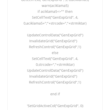
warn(aciklama5)
if aciklama5<>"" then
SetCellText("GenExpGrid", 4,
0,aciklama5+";"+strcode+","+strmiktar)
UpdateControlData("GenExpGrid")
InvalidateGrid("GenExpGrid")
RefreshControl("GenExpGrid",1)
else
SetCellText("GenExpGrid", 4,
0,strcode+","+strmiktar)
UpdateControlData("GenExpGrid")
InvalidateGrid("GenExpGrid")
RefreshControl("GenExpGrid",1)
end if
'SetGridActiveCol("GenExpGrid", 0)