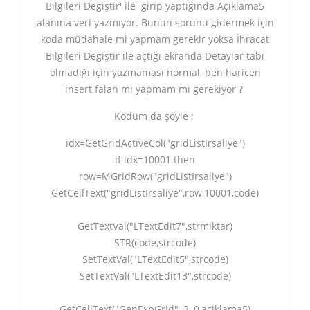
Bilgileri Değiştir' ile girip yaptığında Açıklama5
alanına veri yazmıyor. Bunun sorunu gidermek için
koda müdahale mi yapmam gerekir yoksa İhracat
Bilgileri Değiştir ile açtığı ekranda Detaylar tabı
olmadığı için yazmaması normal, ben haricen
insert falan mı yapmam mı gerekiyor ?
Kodum da şöyle ;
idx=GetGridActiveCol("gridListIrsaliye")
if idx=10001 then
row=MGridRow("gridListIrsaliye")
GetCellText("gridListIrsaliye",row,10001,code)
GetTextVal("LTextEdit7",strmiktar)
STR(code,strcode)
SetTextVal("LTextEdit5",strcode)
SetTextVal("LTextEdit13",strcode)
GetCellText("GenExpGrid", 3, 0,aciklama5)