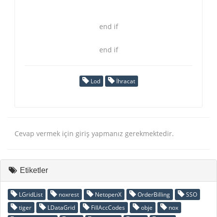
end if
end if
Lod
İhracat
Cevap vermek için giriş yapmanız gerekmektedir.
Etiketler
LGridList
noxrest
NetopenX
OrderBilling
SSO
tiger
LDataGrid
FillAccCodes
obje
nox