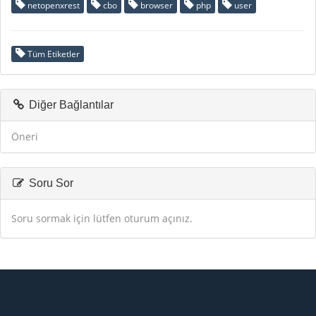
netopenxrest
cbo
browser
php
user
Tüm Etiketler
Diğer Bağlantılar
Öneri
Soru Sor
Soru sormak için lütfen oturum açınız.