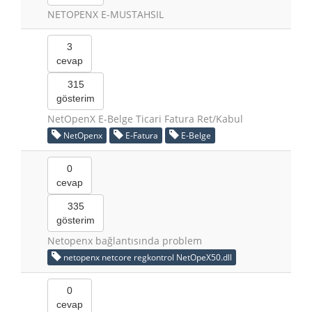
NETOPENX E-MUSTAHSIL
3
cevap
315
gösterim
NetOpenX E-Belge Ticari Fatura Ret/Kabul
NetOpenx
E-Fatura
E-Belge
0
cevap
335
gösterim
Netopenx bağlantısında problem
netopenx netcore regkontrol NetOpeX50.dll
0
cevap