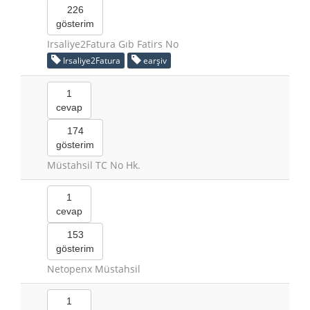
226
gösterim
Irsaliye2Fatura Gıb Fatirs No
Irsaliye2Fatura
earşiv
1
cevap
174
gösterim
Müstahsil TC No Hk.
1
cevap
153
gösterim
Netopenx Müstahsil
1