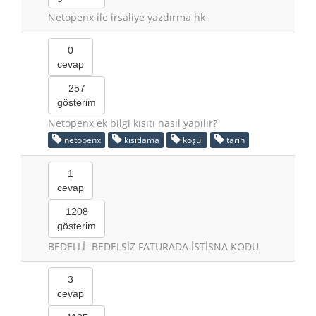
Netopenx ile irsaliye yazdırma hk
0
cevap
257
gösterim
Netopenx ek bilgi kısıtı nasıl yapılır?
netopenx
kısıtlama
koşul
tarih
1
cevap
1208
gösterim
BEDELLİ- BEDELSİZ FATURADA İSTİSNA KODU
3
cevap