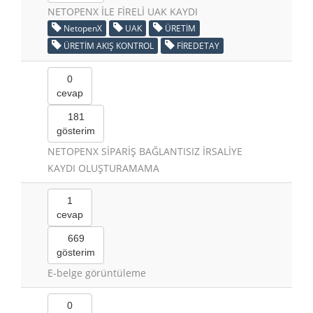
NETOPENX İLE FİRELİ UAK KAYDI
NetopenX
UAK
ÜRETİM
ÜRETİM AKIŞ KONTROL
FİREDETAY
0
cevap
181
gösterim
NETOPENX SİPARİŞ BAĞLANTISIZ İRSALİYE
KAYDI OLUŞTURAMAMA
1
cevap
669
gösterim
E-belge görüntüleme
0