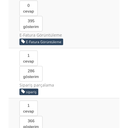
0
cevap
395
gösterim
E-Fatura Görüntüleme
E-Fatura Görüntüleme
1
cevap
286
gösterim
Sipariş parçalama
sipariş
1
cevap
366
gösterim