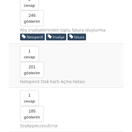
cevap
246
gösterim
Alış irsaliyelerinden toplu fatura oluşturma
NetopenX
İrsaliye
fatura
1
cevap
201
gösterim
NetopenX Stok Kartı Açma Hatası
1
cevap
185
gösterim
SsoAppAccessError