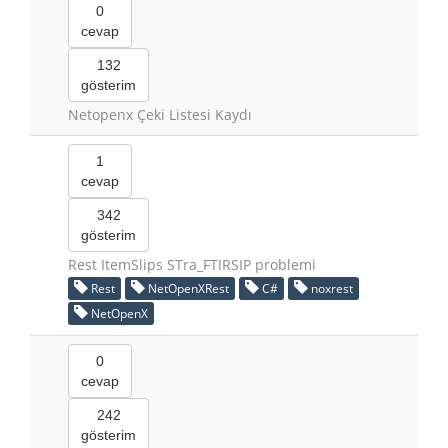
0
cevap
132
gösterim
Netopenx Çeki Listesi Kaydı
1
cevap
342
gösterim
Rest ItemSlips STra_FTIRSIP problemi
Rest
NetOpenXRest
C#
noxrest
NetOpenX
0
cevap
242
gösterim