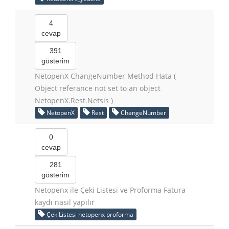
4
cevap
391
gösterim
NetopenX ChangeNumber Method Hata (
Object referance not set to an object
NetopenX.Rest.Netsis )
NetopenX
Rest
ChangeNumber
0
cevap
281
gösterim
Netopenx ile Çeki Listesi ve Proforma Fatura
kaydı nasıl yapılır
ÇekiListesi netopenx proforma