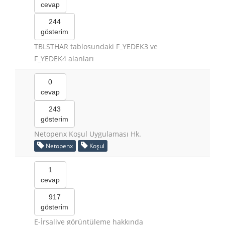
cevap
244
gösterim
TBLSTHAR tablosundaki F_YEDEK3 ve
F_YEDEK4 alanları
0
cevap
243
gösterim
Netopenx Koşul Uygulaması Hk.
Netopenx
Koşul
1
cevap
917
gösterim
E-İrsaliye görüntüleme hakkında