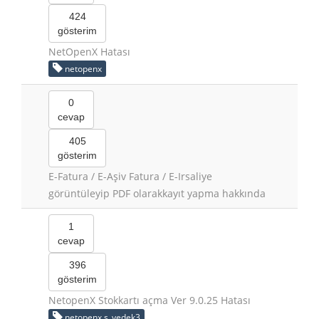
424
gösterim
NetOpenX Hatası
netopenx
0
cevap
405
gösterim
E-Fatura / E-Aşiv Fatura / E-Irsaliye
görüntüleyip PDF olarakkayıt yapma hakkında
1
cevap
396
gösterim
NetopenX Stokkartı açma Ver 9.0.25 Hatası
netopenx s_yedek3