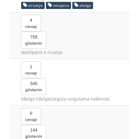
eirsaliye
netopenx
ebelge
4
cevap
758
gösterim
NetOpenX e-irsaliye
1
cevap
345
gösterim
eBelge.EBelgeSorgula sorgulama hakkında
0
cevap
144
gösterim