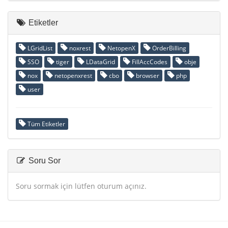
Etiketler
LGridList
noxrest
NetopenX
OrderBilling
SSO
tiger
LDataGrid
FillAccCodes
obje
nox
netopenxrest
cbo
browser
php
user
Tüm Etiketler
Soru Sor
Soru sormak için lütfen oturum açınız.