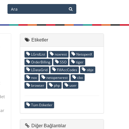
Etiketler
2
LGridList
noxrest
NetopenX
OrderBilling
SSO
tiger
LDataGrid
FillAccCodes
obje
nox
netopenxrest
cbo
t
browser
php
user
det
Tüm Etiketler
rar
Diğer Bağlantılar