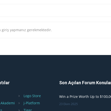
 giriş yapmanız gerekmektedir.
tılar
Son Açılan Forum Konula
Logo Store
Win a Prize Worth Up to $100,0
 Akademi
j-Platform
23 Ekim 2025
is
Tiger