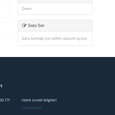
Öneri
Soru Sor
Soru sormak için lütfen oturum açınız.
rı
00.77!
client screet bilgileri
03 Şubat 2025