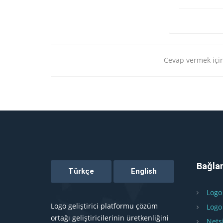
Cevap vermek için
Bağlan
Logo
Logo geliştirici platformu çözüm
Logo
ortağı geliştiricilerinin üretkenliğini
Nets