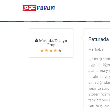
Faturada 
Mustafa/Dizayn
Grup
Merhaba
Bir müşterim
uygulandığı
alanlarına y
tarafında ve 
olmadığından 
yapınca soru
Sizden ricam
tetikletebili
Fatura işi ci