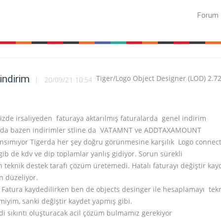
Forum
indirim
Tiger/Logo Object Designer (LOD) 2.7
20/09/21 10:54
izde irsaliyeden faturaya aktarılmış faturalarda genel indirim
nda bazen indirimler stline da VATAMNT ve ADDTAXAMOUNT
ansımıyor Tigerda her şey doğru görünmesine karşılık Logo connec
gib de kdv ve dip toplamlar yanlış gidiyor. Sorun sürekli
teknik destek tarafı çözüm üretemedi. Hatalı faturayı değiştir kay
n düzeliyor.
 Fatura kaydedilirken ben de objects desinger ile hesaplamayı tek
r miyim, sanki değiştir kaydet yapmış gibi.
ddi sıkıntı oluşturacak acil çözüm bulmamız gerekiyor