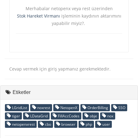
Merhabalar netopenx veya rest üzerinden
Stok Hareket Virmanı
işleminin kaydının aktarımını
yapabilir miyiz?.
Cevap vermek için giriş yapmanız gerekmektedir.
Etiketler
LGridList
noxrest
NetopenX
OrderBilling
SSO
tiger
LDataGrid
FillAccCodes
obje
nox
netopenxrest
cbo
browser
php
user