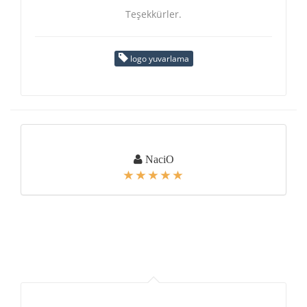
Teşekkürler.
logo yuvarlama
NaciO