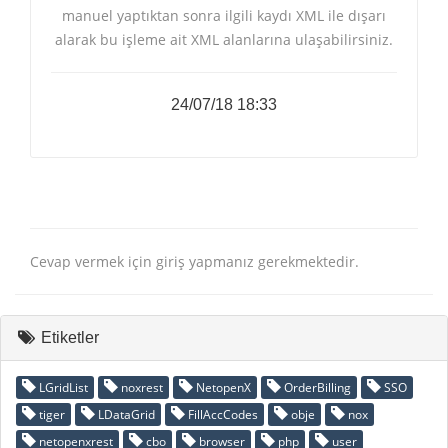
manuel yaptıktan sonra ilgili kaydı XML ile dışarı
alarak bu işleme ait XML alanlarına ulaşabilirsiniz.
24/07/18 18:33
Cevap vermek için giriş yapmanız gerekmektedir.
Etiketler
LGridList
noxrest
NetopenX
OrderBilling
SSO
tiger
LDataGrid
FillAccCodes
obje
nox
netopenxrest
cbo
browser
php
user