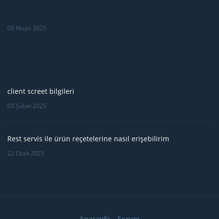
09 Nisan 2025
client screet bilgileri
03 Şubat 2025
Rest servis ile ürün reçetelerine nasıl erişebilirim
22 Ocak 2025
Anasayfa
Forum