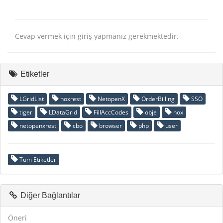
Cevap vermek için giriş yapmanız gerekmektedir.
Etiketler
LGridList
noxrest
NetopenX
OrderBilling
SSO
tiger
LDataGrid
FillAccCodes
obje
nox
netopenxrest
cbo
browser
php
user
Tüm Etiketler
Diğer Bağlantılar
Öneri