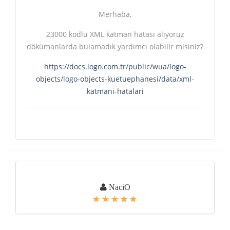
Merhaba,
23000 kodlu XML katman hatası alıyoruz
dökümanlarda bulamadık yardımcı olabilir misiniz?
https://docs.logo.com.tr/public/wua/logo-
objects/logo-objects-kuetuephanesi/data/xml-
katmani-hatalari
NaciO