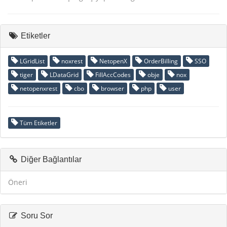
Etiketler
LGridList
noxrest
NetopenX
OrderBilling
SSO
tiger
LDataGrid
FillAccCodes
obje
nox
netopenxrest
cbo
browser
php
user
Tüm Etiketler
Diğer Bağlantılar
Öneri
Soru Sor