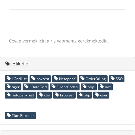
Cevap vermek için giriş yapmanız gerekmektedir.
Etiketler
LGridList
noxrest
NetopenX
OrderBilling
SSO
tiger
LDataGrid
FillAccCodes
obje
nox
netopenxrest
cbo
browser
php
user
Tüm Etiketler