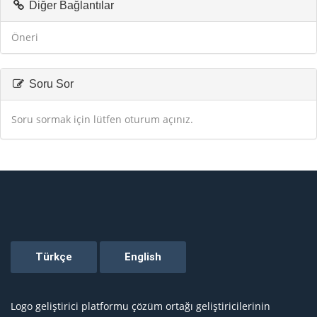
Diğer Bağlantılar
Öneri
Soru Sor
Soru sormak için lütfen oturum açınız.
Logo geliştirici platformu çözüm ortağı geliştiricilerinin