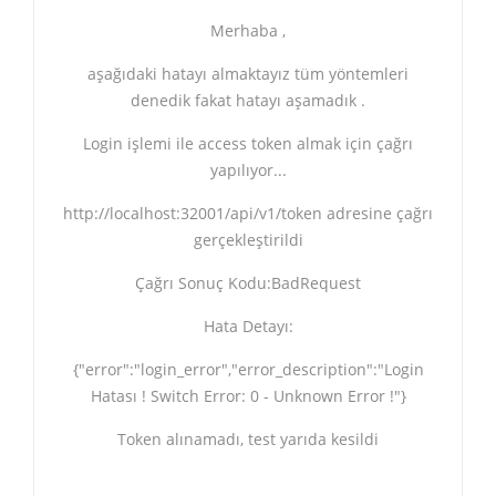
Merhaba ,
aşağıdaki hatayı almaktayız tüm yöntemleri
denedik fakat hatayı aşamadık .
Login işlemi ile access token almak için çağrı
yapılıyor...
http://localhost:32001/api/v1/token adresine çağrı
gerçekleştirildi
Çağrı Sonuç Kodu:BadRequest
Hata Detayı:
{"error":"login_error","error_description":"Login
Hatası ! Switch Error: 0 - Unknown Error !"}
Token alınamadı, test yarıda kesildi