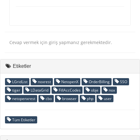
Cevap vermek için giriş yapmanız gerekmektedir.
Etiketler
LGridList
noxrest
NetopenX
OrderBilling
SSO
tiger
LDataGrid
FillAccCodes
obje
nox
netopenxrest
cbo
browser
php
user
Tüm Etiketler