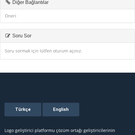
Diğer Bağlantılar
Öneri
Soru Sor
Soru sormak için lütfen oturum açınız.
Logo geliştirici platformu çözüm ortağı geliştiricilerinin