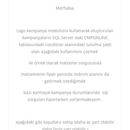
Merhaba,
Logo kampanya modulünü kullanarak oluşturulan
kampanyaların SQL Server daki CMPGNLINE
tablosundaki condition alanındaki tutulma şekli
olan aşağıdaki kullanımını çözmek
ve örnek olarak malzeme sorgusunda
malzemenin fiyatı yanında indirim oranını da
getirmek istediğimde
bazı karmaşık kampanya durumlarında sql
sorguları hazırlarken zorlanmaktayım .
aşağıdaki gibi koşullara sahip (daha az şart olabilir
daha fazla şart olabilir )