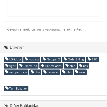
Cevap vermek için giriş yapmanız gerekmektedir.
Etiketler
LGridList
noxrest
NetopenX
OrderBilling
SSO
tiger
LDataGrid
FillAccCodes
obje
nox
netopenxrest
cbo
browser
php
user
Tüm Etiketler
Diğer Bağlantılar