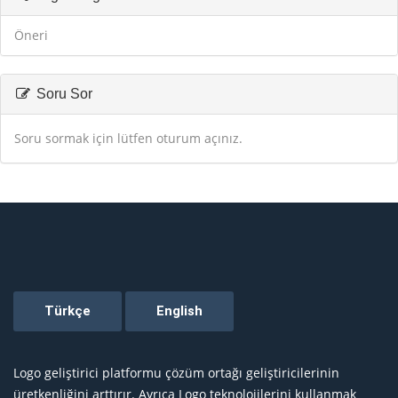
Öneri
Soru Sor
Soru sormak için lütfen oturum açınız.
Logo geliştirici platformu çözüm ortağı geliştiricilerinin
üretkenliğini arttırır. Ayrıca Logo teknolojilerini kullanmak