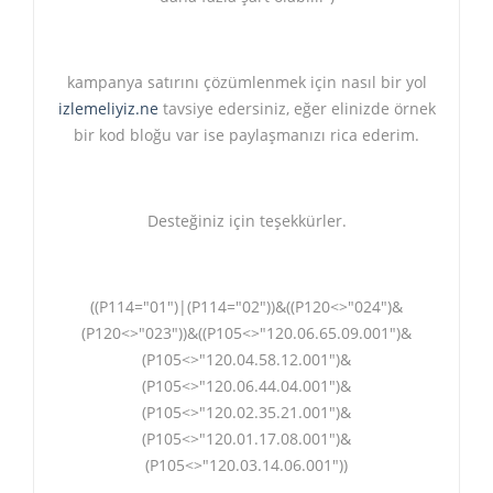
kampanya satırını çözümlenmek için nasıl bir yol
izlemeliyiz.ne
tavsiye edersiniz, eğer elinizde örnek
bir kod bloğu var ise paylaşmanızı rica ederim.
Desteğiniz için teşekkürler.
((P114="01")|(P114="02"))&((P120<>"024")&
(P120<>"023"))&((P105<>"120.06.65.09.001")&
(P105<>"120.04.58.12.001")&
(P105<>"120.06.44.04.001")&
(P105<>"120.02.35.21.001")&
(P105<>"120.01.17.08.001")&
(P105<>"120.03.14.06.001"))