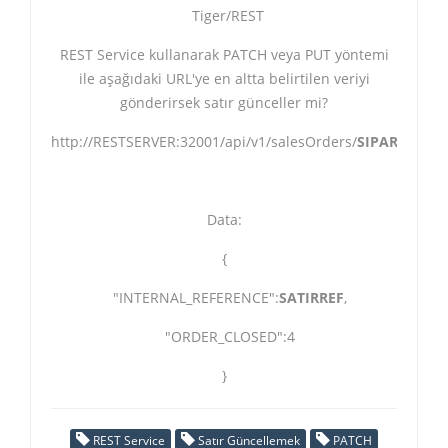
Tiger/REST
REST Service kullanarak PATCH veya PUT yöntemi
ile aşağıdaki URL'ye en altta belirtilen veriyi
gönderirsek satır günceller mi?
http://RESTSERVER:32001/api/v1/salesOrders/
SIPARISREF
/
Data:
{
"INTERNAL_REFERENCE":
SATIRREF
,
"ORDER_CLOSED":4
}
REST Service
Satır Güncellemek
PATCH