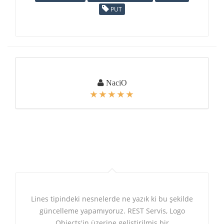
PUT
NaciO
Lines tipindeki nesnelerde ne yazık ki bu şekilde
güncelleme yapamıyoruz. REST Servis, Logo
Objects'in üzerine geliştirilmiş bir