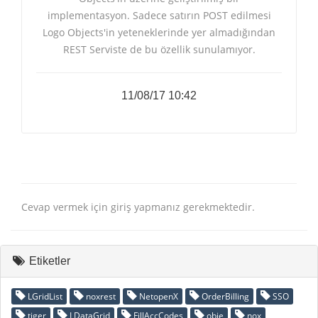
implementasyon. Sadece satırın POST edilmesi
Logo Objects'in yeteneklerinde yer almadığından
REST Serviste de bu özellik sunulamıyor.
11/08/17 10:42
Cevap vermek için giriş yapmanız gerekmektedir.
Etiketler
LGridList
noxrest
NetopenX
OrderBilling
SSO
tiger
LDataGrid
FillAccCodes
obje
nox