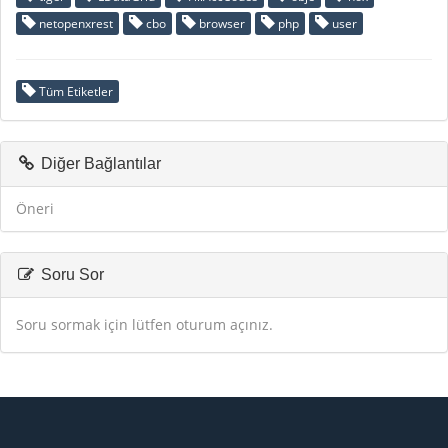
netopenxrest
cbo
browser
php
user
Tüm Etiketler
Diğer Bağlantılar
Öneri
Soru Sor
Soru sormak için lütfen oturum açınız.