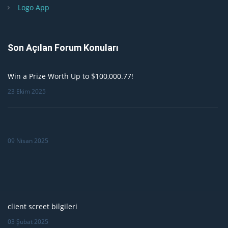
Logo App
Son Açılan Forum Konuları
Win a Prize Worth Up to $100,000.77!
23 Ekim 2025
09 Nisan 2025
client screet bilgileri
03 Şubat 2025