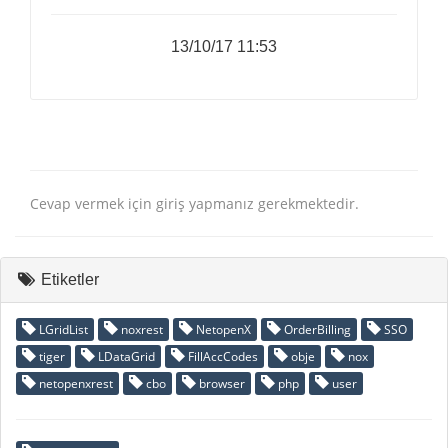
13/10/17 11:53
Cevap vermek için giriş yapmanız gerekmektedir.
Etiketler
LGridList
noxrest
NetopenX
OrderBilling
SSO
tiger
LDataGrid
FillAccCodes
obje
nox
netopenxrest
cbo
browser
php
user