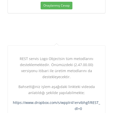
Onaylanmış Cevap
REST servis Logo Objectsin tüm metodlarını
desteklemektedir. Önümüzdeki (2.47.00.00)
versiyonu itibari ile üretim metodlarını da
destekleyecektir.
Bahsettiğiniz işlem aşağıdaki linkteki videoda
anlatıldığı şekilde yapılabilmekte;
https://www.dropbox.com/s/wpplr41ervibhgf/REST_DataNesn
dl=0