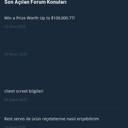
Son Açılan Forum Konuları
Win a Prize Worth Up to $100,000.77!
23 Ekim 2025
09 Nisan 2025
client screet bilgileri
03 Şubat 2025
Rest servis ile ürün reçetelerine nasıl erişebilirim
22 Ocak 2025