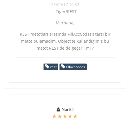
25/09/17 10:32
Tiger/REST
Merhaba,
REST metotları arasında FillAccCodes() tarzı bir
metot bulamadım. Object'te kullandığımız bu
metot REST'de de geçerli mi ?
rest
fillacccodes
NaciO