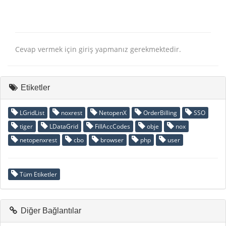
Cevap vermek için giriş yapmanız gerekmektedir.
Etiketler
LGridList
noxrest
NetopenX
OrderBilling
SSO
tiger
LDataGrid
FillAccCodes
obje
nox
netopenxrest
cbo
browser
php
user
Tüm Etiketler
Diğer Bağlantılar