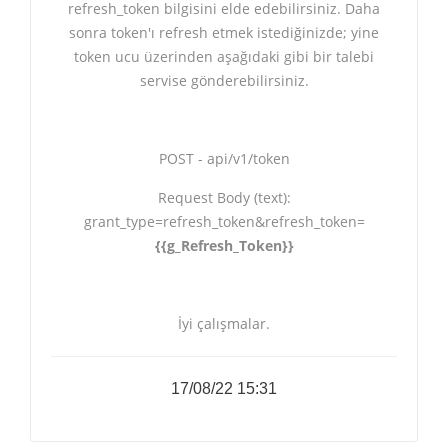
refresh_token bilgisini elde edebilirsiniz. Daha
sonra token'ı refresh etmek istediğinizde; yine
token ucu üzerinden aşağıdaki gibi bir talebi
servise gönderebilirsiniz.
POST - api/v1/token
Request Body (text):
grant_type=refresh_token&refresh_token=
{{g_Refresh_Token}}
İyi çalışmalar.
17/08/22 15:31