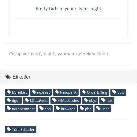
Pretty Girls in your city for night
Cevap vermek için giriş yapmanız gerekmektedir.
Etiketler
LGridList
noxrest
NetopenX
OrderBilling
SSO
tiger
LDataGrid
FillAccCodes
obje
nox
netopenxrest
cbo
browser
php
user
Tüm Etiketler