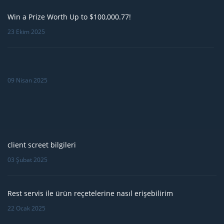
Win a Prize Worth Up to $100,000.77!
23 Ekim 2025
09 Nisan 2025
client screet bilgileri
03 Şubat 2025
Rest servis ile ürün reçetelerine nasıl erişebilirim
22 Ocak 2025