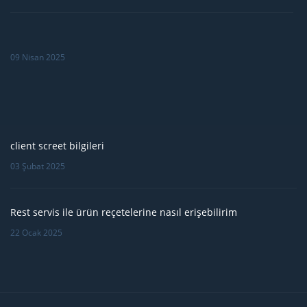
09 Nisan 2025
client screet bilgileri
03 Şubat 2025
Rest servis ile ürün reçetelerine nasıl erişebilirim
22 Ocak 2025