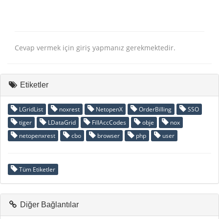
Cevap vermek için giriş yapmanız gerekmektedir.
Etiketler
LGridList
noxrest
NetopenX
OrderBilling
SSO
tiger
LDataGrid
FillAccCodes
obje
nox
netopenxrest
cbo
browser
php
user
Tüm Etiketler
Diğer Bağlantılar