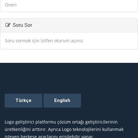
Öneri
Soru Sor
Soru sormak için lütfen oturum açınız.
Logo geliştirici platformu çözüm ortağı geliştiricilerinin
üretkenliğini arttırır. Ayrıca Logo teknolojilerini kullanmak
isteyen herkese araçlarını erişilebilir yapar.