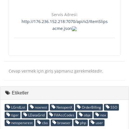
Servis Adresi:
http://176.236.152.218:7070/api/v2/ItemSlips
acme.json
Cevap vermek için giriş yapmanız gerekmektedir.
Etiketler
LGridList
noxrest
NetopenX
OrderBilling
SSO
tiger
LDataGrid
FillAccCodes
obje
nox
netopenxrest
cbo
browser
php
user