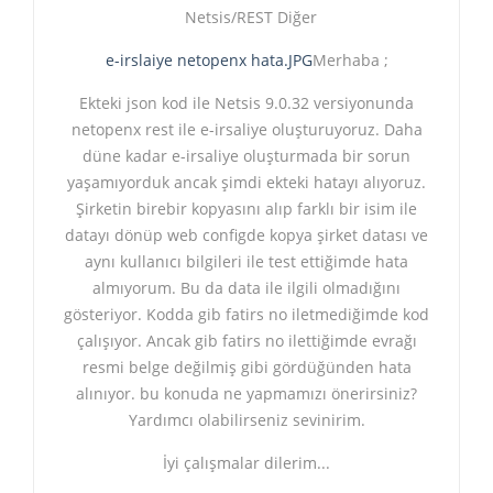
Netsis/REST Diğer
e-irslaiye netopenx hata.JPG
Merhaba ;
Ekteki json kod ile Netsis 9.0.32 versiyonunda
netopenx rest ile e-irsaliye oluşturuyoruz. Daha
düne kadar e-irsaliye oluşturmada bir sorun
yaşamıyorduk ancak şimdi ekteki hatayı alıyoruz.
Şirketin birebir kopyasını alıp farklı bir isim ile
datayı dönüp web configde kopya şirket datası ve
aynı kullanıcı bilgileri ile test ettiğimde hata
almıyorum. Bu da data ile ilgili olmadığını
gösteriyor. Kodda gib fatirs no iletmediğimde kod
çalışıyor. Ancak gib fatirs no ilettiğimde evrağı
resmi belge değilmiş gibi gördüğünden hata
alınıyor. bu konuda ne yapmamızı önerirsiniz?
Yardımcı olabilirseniz sevinirim.
İyi çalışmalar dilerim...