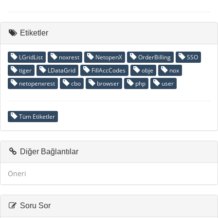
Etiketler
LGridList
noxrest
NetopenX
OrderBilling
SSO
tiger
LDataGrid
FillAccCodes
obje
nox
netopenxrest
cbo
browser
php
user
Tüm Etiketler
Diğer Bağlantılar
Öneri
Soru Sor