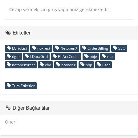
Cevap vermek için giriş yapmanız gerekmektedir.
Etiketler
LGridList
noxrest
NetopenX
OrderBilling
SSO
tiger
LDataGrid
FillAccCodes
obje
nox
netopenxrest
cbo
browser
php
user
Tüm Etiketler
Diğer Bağlantılar
Öneri