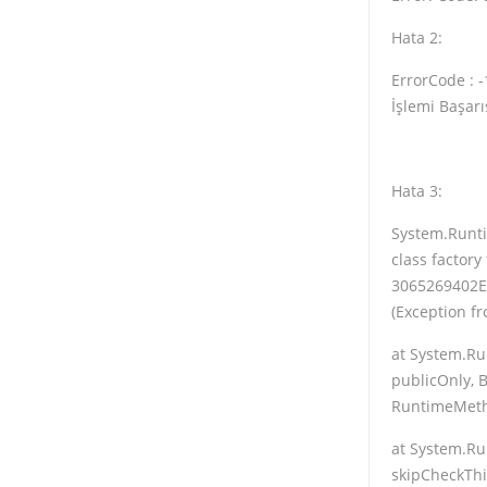
Hata 2:
ErrorCode : 
İşlemi Başarı
Hata 3:
System.Runti
class factor
3065269402E2}
(Exception f
at System.Ru
publicOnly, 
RuntimeMeth
at System.Ru
skipCheckThi