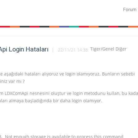
Forum
i Login Hataları
Tiger/Genel Diğer
22/11/21 14:38
 aşağıdaki hataları alıyoruz ve login olamıyoruz. Bunların sebebi
iniz var mı ?
em LDXComApi nesnesini oluştur ve login metodunu kullan, bu kada
ları almaya başladığında bir daha login olamıyor.
 8. Not enough storage is available to process this command