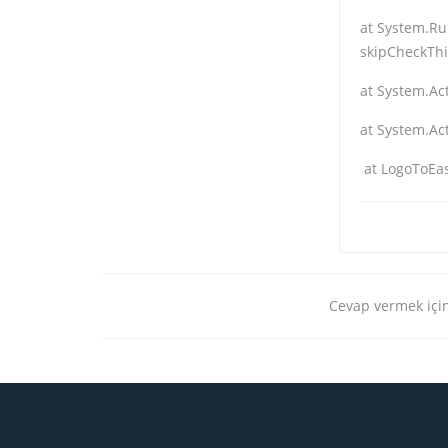
at System.Ru
skipCheckThi
at System.Ac
at System.Ac
at LogoToEas
Cevap vermek için