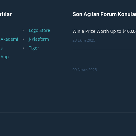
tılar
Son Açılan Forum Konula
Logo Store
Win a Prize Worth Up to $100,0
 Akademi
j-Platform
23 Ekim 2025
is
Tiger
 App
09 Nisan 2025