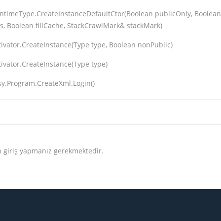
ntimeType.CreateInstanceDefaultCtor(Boolean publicOnly, Boolean
s, Boolean fillCache, StackCrawlMark& stackMark)
tivator.CreateInstance(Type type, Boolean nonPublic)
tivator.CreateInstance(Type type)
y.Program.CreateXml.Login()
 giriş yapmanız gerekmektedir.