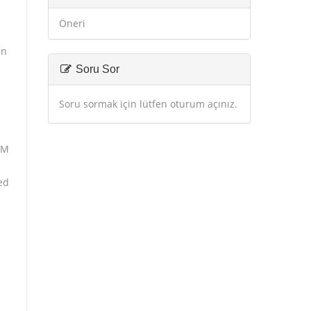
Öneri
in
Soru Sor
Soru sormak için lütfen oturum açınız.
OM
ed