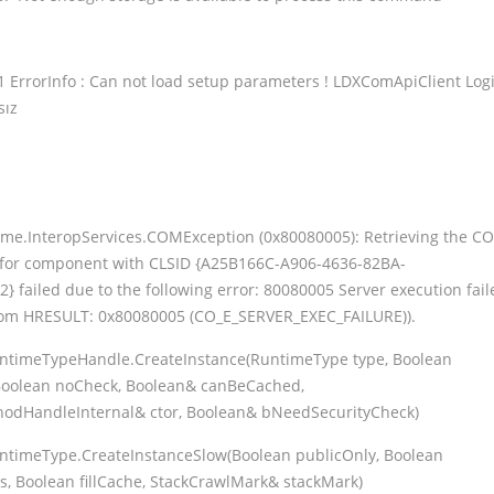
-1 ErrorInfo : Can not load setup parameters ! LDXComApiClient Log
sız
me.InteropServices.COMException (0x80080005): Retrieving the C
y for component with CLSID {A25B166C-A906-4636-82BA-
 failed due to the following error: 80080005 Server execution fail
rom HRESULT: 0x80080005 (CO_E_SERVER_EXEC_FAILURE)).
ntimeTypeHandle.CreateInstance(RuntimeType type, Boolean
Boolean noCheck, Boolean& canBeCached,
odHandleInternal& ctor, Boolean& bNeedSecurityCheck)
ntimeType.CreateInstanceSlow(Boolean publicOnly, Boolean
s, Boolean fillCache, StackCrawlMark& stackMark)