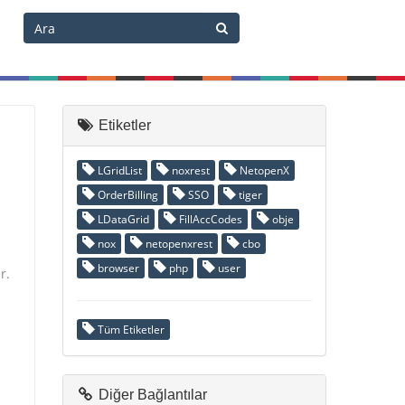
Etiketler
LGridList
noxrest
NetopenX
OrderBilling
SSO
tiger
LDataGrid
FillAccCodes
obje
nox
netopenxrest
cbo
browser
php
user
r.
Tüm Etiketler
Diğer Bağlantılar