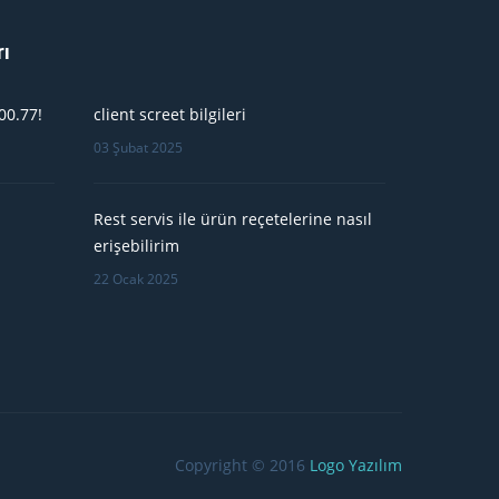
rı
00.77!
client screet bilgileri
03 Şubat 2025
Rest servis ile ürün reçetelerine nasıl
erişebilirim
22 Ocak 2025
Copyright © 2016
Logo Yazılım