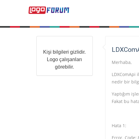
LDXComAp
Kişi bilgileri gizlidir.
Logo çalışanları
Merhaba,
görebilir.
LDXComApi ile
nedir bir bilg
Yaptığım işl
Fakat bu hata
Hata 1:
Error. Code: