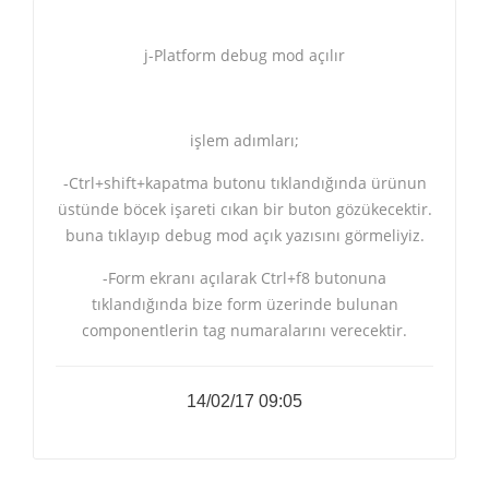
j-Platform debug mod açılır
işlem adımları;
-Ctrl+shift+kapatma butonu tıklandığında ürünun
üstünde böcek işareti cıkan bir buton gözükecektir.
buna tıklayıp debug mod açık yazısını görmeliyiz.
-Form ekranı açılarak Ctrl+f8 butonuna
tıklandığında bize form üzerinde bulunan
componentlerin tag numaralarını verecektir.
14/02/17 09:05