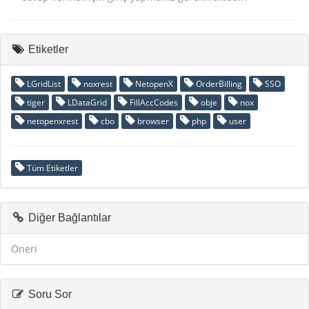
Etiketler
LGridList
noxrest
NetopenX
OrderBilling
SSO
tiger
LDataGrid
FillAccCodes
obje
nox
netopenxrest
cbo
browser
php
user
Tüm Etiketler
Diğer Bağlantılar
Öneri
Soru Sor