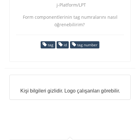
j-Platform/LPT
Form componentlerinin tag numralarını nasıl
öğrenebilirim?
tag
id
tag number
Kişi bilgileri gizlidir. Logo çalışanları görebilir.