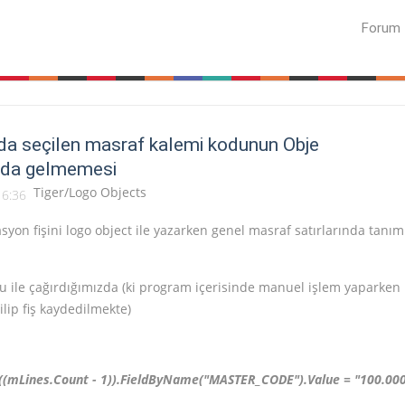
Forum
da seçilen masraf kalemi kodunun Obje
nda gelmemesi
Tiger/Logo Objects
16:36
syon fişini logo object ile yazarken genel masraf satırlarında tanım
u ile çağırdığımızda (ki program içerisinde manuel işlem yaparken
lip fiş kaydedilmekte)
((mLines.Count - 1)).FieldByName(
"MASTER_CODE"
).Value =
"100.00