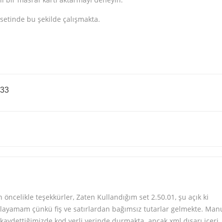
 setinde bu şekilde çalışmakta.
:33
n öncelikle teşekkürler, Zaten Kullandığım set 2.50.01, şu açık ki
layamam çünkü fiş ve satırlardan bağımsız tutarlar gelmekte. Man
kaydettiğimizde kod yerli yerinde durmakta. ancak xml dışarı içeri