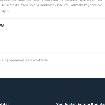
 ise uçmakta. Yani obje kullanmasak bile xml katmanı kaynaklı bir
uruyor.
:58
 giriş yapmanız gerekmektedir.
tılar
Son Açılan Forum Konula