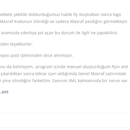
rnekteki şekilde doldurduğumuz halde fiş oluştuktan sonra logo
Masraf Kodunun silindiği ve sadece Masraf yazdığını görmekteyiz.
aramızda sıkıntıya yol açan bu durum ile ilgili ne yapabiliriz.
iden teşekkürler.
syası post işleminden önce alınmıştır.
unu da belirteyim, program içinde manuel oluşturduğum fişin xml
i çıkardıktan sonra tekrar içeri aldığımda Genel Masraf satırındaki
 yine silindiğini farkettim. Sanırım XML katmanında bir sorun var.
.xml