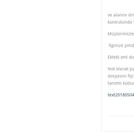
ve alanını ö
kontrolünde 
Müşterimizle 
İlginize şimd
Ekteki xml do
Not olarak ş
dosyasını fiş
tanımlı kodun
text20180504