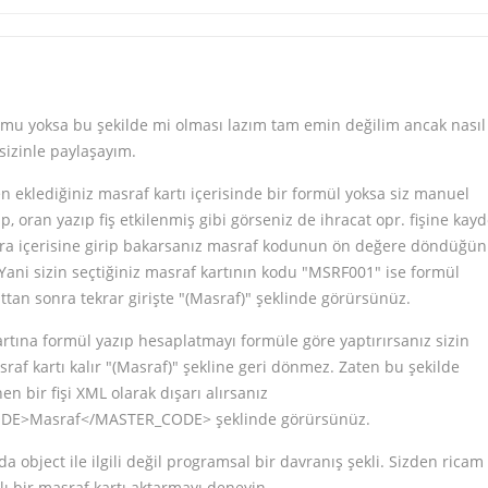
 mu yoksa bu şekilde mi olması lazım tam emin değilim ancak nasıl
sizinle paylaşayım.
 eklediğiniz masraf kartı içerisinde bir formül yoksa siz manuel
p, oran yazıp fiş etkilenmiş gibi görseniz de ihracat opr. fişine kayd
ra içerisine girip bakarsanız masraf kodunun ön değere döndüğü
Yani sizin seçtiğiniz masraf kartının kodu "MSRF001" ise formül
ttan sonra tekrar girişte "(Masraf)" şeklinde görürsünüz.
kartına formül yazıp hesaplatmayı formüle göre yaptırırsanız sizin
sraf kartı kalır "(Masraf)" şekline geri dönmez. Zaten bu şekilde
n bir fişi XML olarak dışarı alırsanız
E>Masraf</MASTER_CODE> şeklinde görürsünüz.
 object ile ilgili değil programsal bir davranış şekli. Sizden ricam
ı bir masraf kartı aktarmayı deneyin.