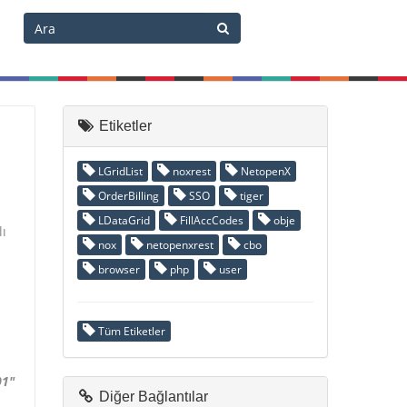
Etiketler
LGridList
noxrest
NetopenX
OrderBilling
SSO
tiger
LDataGrid
FillAccCodes
obje
lı
nox
netopenxrest
cbo
browser
php
user
Tüm Etiketler
01"
Diğer Bağlantılar