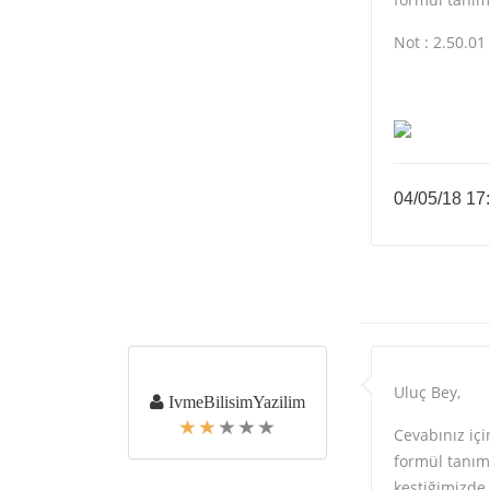
Not : 2.50.01
04/05/18 17
Uluç Bey,
IvmeBilisimYazilim
Cevabınız içi
formül tanım
kestiğimizde 