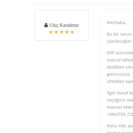
Merhaba,
Uluç Karadeniz
Bu bir sorun
çözüleceğini 
ERP üzerinden
masraf ekleyi
dedikten son
görürsünüz. 
olmadan kayı
İlgili maraf 
seçtiğiniz ma
manuel eklene
<MASTER_COD
Konu XML yada
formül tanıml