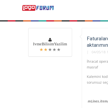
Faturalar
IvmeBilisimYazilim
aktarımı
04/05/18 
İhracat opera
masraf
Kalemini kod
sorunsuz seçi
mLines.item