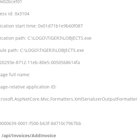
 0x02bcef01
ess id: 0x3104
lication start time: 0x01d71b1e9b60f087
lication path: C:\LOGO\TIGER3\LOBJECTS.exe
ule path: C:\LOGO\TIGER3\LOBJECTS.exe
420293e-8712-11eb-80e5-0050568614fa
kage full name:
age-relative application ID:
crosoft.AspNetCore.Mvc.Formatters.XmlSerializerOutputFormatter
80000639-0001-f500-b63f-84710c7967bb
: /api/Invoices/AddInvoice