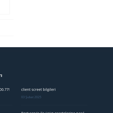
rı
00.77!
client screet bilgileri
03 Şubat 2025