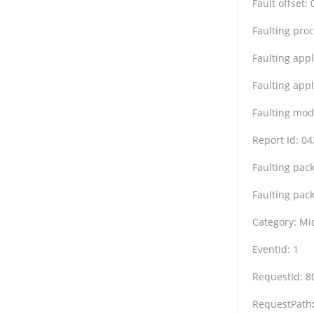
Fault offset:
Faulting proc
Faulting app
Faulting app
Faulting mod
Report Id: 0
Faulting pac
Faulting pack
Category: Mi
EventId: 1
RequestId: 
RequestPath