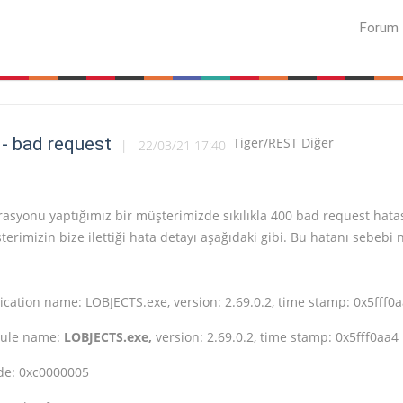
Forum
 - bad request
Tiger/REST Diğer
22/03/21 17:40
rasyonu yaptığımız bir müşterimizde sıkılıkla 400 bad request hata
terimizin bize ilettiği hata detayı aşağıdaki gibi. Bu hatanı sebebi 
ication name: LOBJECTS.exe, version: 2.69.0.2, time stamp: 0x5fff0
dule name:
LOBJECTS.exe,
version: 2.69.0.2, time stamp: 0x5fff0aa4
de: 0xc0000005