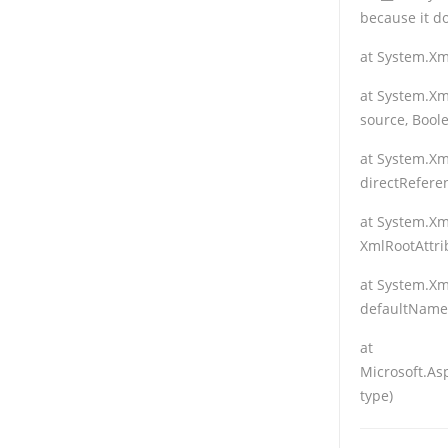
because it d
at System.Xm
at System.Xm
source, Bool
at System.Xm
directRefere
at System.Xm
XmlRootAttri
at System.Xml
defaultName
at
Microsoft.As
type)