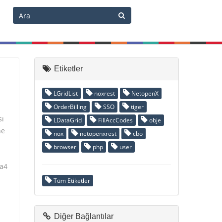
Etiketler
LGridList
noxrest
NetopenX
OrderBilling
SSO
tiger
sı
LDataGrid
FillAccCodes
obje
ne
nox
netopenxrest
cbo
browser
php
user
aa4
Tüm Etiketler
Diğer Bağlantılar