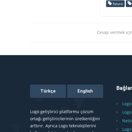
fatura
Cevap vermek için
Bağlan
Logo
Logo geliştirici platformu çözüm
Logo
ortağı geliştiricilerinin üretkenliğini
Nets
arttırır. Ayrıca Logo teknolojilerini
Logo