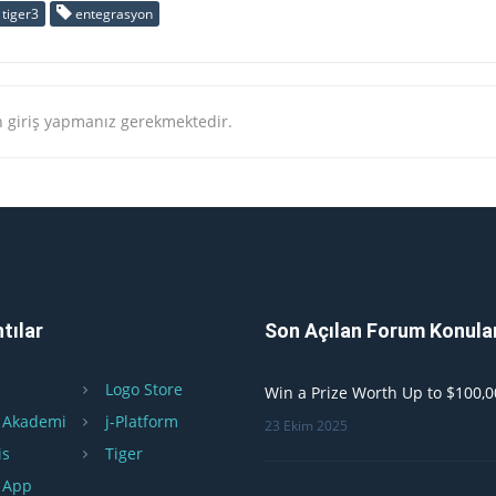
tiger3
entegrasyon
 giriş yapmanız gerekmektedir.
tılar
Son Açılan Forum Konula
Logo Store
Win a Prize Worth Up to $100,0
 Akademi
j-Platform
23 Ekim 2025
is
Tiger
 App