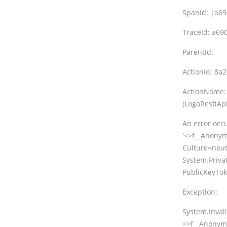
SpanId: |a6
TraceId: a6
ParentId:
ActionId: 8
ActionName: 
(LogoRestlApi
An error occu
'<>f__Anonym
Culture=neut
System.Privat
PublicKeyTo
Exception:
System.Inval
<>f__Anonymo