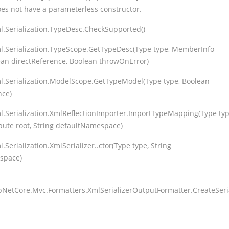
oes not have a parameterless constructor.
l.Serialization.TypeDesc.CheckSupported()
l.Serialization.TypeScope.GetTypeDesc(Type type, MemberInfo
ean directReference, Boolean throwOnError)
l.Serialization.ModelScope.GetTypeModel(Type type, Boolean
nce)
l.Serialization.XmlReflectionImporter.ImportTypeMapping(Type typ
bute root, String defaultNamespace)
.Serialization.XmlSerializer..ctor(Type type, String
space)
pNetCore.Mvc.Formatters.XmlSerializerOutputFormatter.CreateSeri