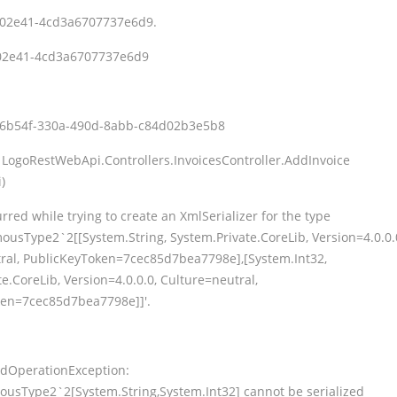
902e41-4cd3a6707737e6d9.
902e41-4cd3a6707737e6d9
a26b54f-330a-490d-8abb-c84d02b3e5b8
LogoRestWebApi.Controllers.InvoicesController.AddInvoice
)
rred while trying to create an XmlSerializer for the type
ousType2`2[[System.String, System.Private.CoreLib, Version=4.0.0.
ral, PublicKeyToken=7cec85d7bea7798e],[System.Int32,
e.CoreLib, Version=4.0.0.0, Culture=neutral,
ken=7cec85d7bea7798e]]'.
idOperationException:
usType2`2[System.String,System.Int32] cannot be serialized