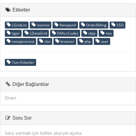
Etiketler
LGridList
noxrest
NetopenX
OrderBilling
SSO
tiger
LDataGrid
FillAccCodes
obje
nox
netopenxrest
cbo
browser
php
user
Tüm Etiketler
Diğer Bağlantılar
Öneri
Soru Sor
Soru sormak için lütfen oturum açınız.