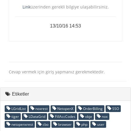
Link
üzerinden gerekli bilgiye ulaşabilirsiniz.
13/10/16 14:53
Cevap vermek için giriş yapmanız gerekmektedir.
Etiketler
LGridList
noxrest
NetopenX
OrderBilling
SSO
tiger
LDataGrid
FillAccCodes
obje
nox
netopenxrest
cbo
browser
php
user