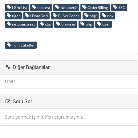
LGridList
noxrest
NetopenX
OrderBilling
SSO
tiger
LDataGrid
FillAccCodes
obje
nox
netopenxrest
cbo
browser
php
user
Tüm Etiketler
Diğer Bağlantılar
Öneri
Soru Sor
Soru sormak için lütfen oturum açınız.