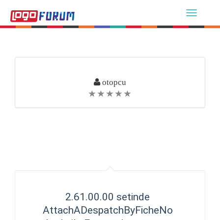
otopcu
2.61.00.00 setinde
AttachADespatchByFicheNo