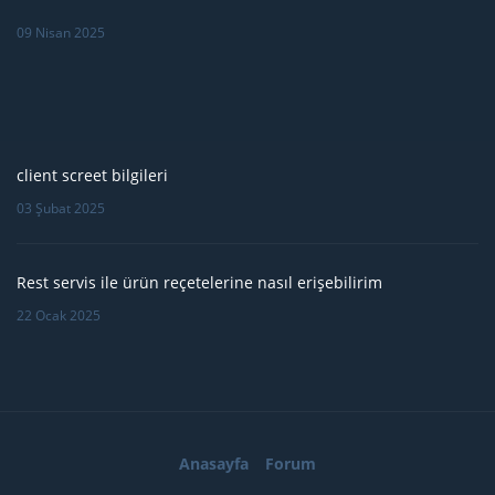
09 Nisan 2025
client screet bilgileri
03 Şubat 2025
Rest servis ile ürün reçetelerine nasıl erişebilirim
22 Ocak 2025
Anasayfa
Forum