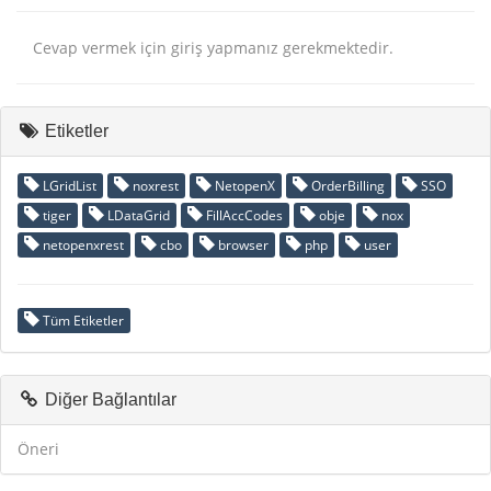
Cevap vermek için giriş yapmanız gerekmektedir.
Etiketler
LGridList
noxrest
NetopenX
OrderBilling
SSO
tiger
LDataGrid
FillAccCodes
obje
nox
netopenxrest
cbo
browser
php
user
Tüm Etiketler
Diğer Bağlantılar
Öneri