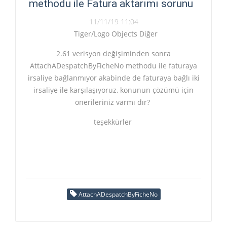
methodu ile Fatura aktarımı sorunu
11/11/19 11:04
Tiger/Logo Objects Diğer
2.61 verisyon değişiminden sonra
AttachADespatchByFicheNo methodu ile faturaya
irsaliye bağlanmıyor akabinde de faturaya bağlı iki
irsaliye ile karşılaşıyoruz, konunun çözümü için
önerileriniz varmı dır?
teşekkürler
AttachADespatchByFicheNo